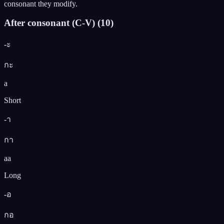
consonant they modify.
After consonant (C-V)
(
10
)
-ะ
กะ
a
Short
-า
กา
aa
Long
-อ
กอ