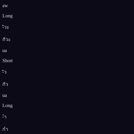
aw
Long
-ัวะ
กัวะ
ua
Short
-ัว
กัว
ua
Long
-ำ
กำ