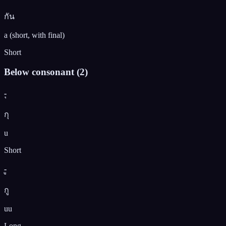
กัน
a (short, with final)
Short
Below consonant
(
2
)
-ุ
กุ
u
Short
-ู
กู
uu
Long