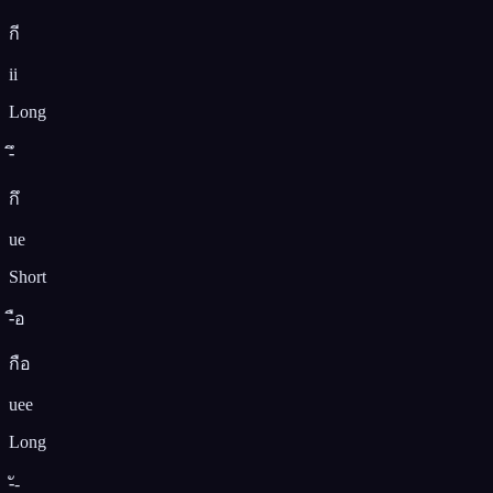
กี
ii
Long
-ึ
กึ
ue
Short
-ือ
กือ
uee
Long
-ั-