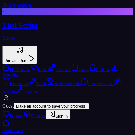
Skip to content
ก
Thai Script
Master
Jan Jim Jum
Dashboard
Learn
Practice
Daily
Culture
Progress
Reference
Tools
Achievements
Conversation
Insights
Explore
Guest
Make an account to save your progress!
Donate
Settings
Sign In
Dashboard