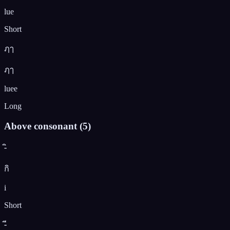
lue
Short
ฦๅ
ฦๅ
luee
Long
Above consonant
(
5
)
-ิ
กิ
i
Short
-ี