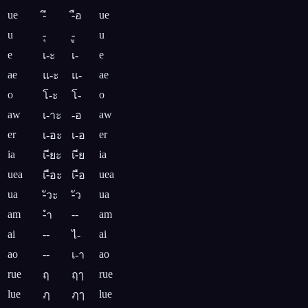
ue
ue
-ึ
-ือ
u
u
-ุ
-ู
e
e
เ-ะ
เ-
ae
ae
แ-ะ
แ-
o
o
โ-ะ
โ-
aw
aw
เ-าะ
-อ
er
er
เ-อะ
เ-อ
ia
ia
เ-ียะ
เ-ีย
uea
uea
เ-ือะ
เ-ือ
ua
ua
-ัวะ
-ัว
am
--
am
-ำ
ai
--
ai
ไ-
ao
--
ao
เ-า
rue
rue
ฤ
ฤๅ
lue
lue
ฦ
ฦๅ