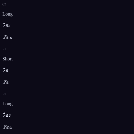
er
Long
เ-ียะ
เกียะ
ia
Short
เ-ีย
เกีย
ia
Long
เ-ือะ
เกือะ