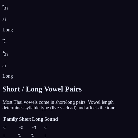
ไก
ai
Long
ใ-
ใก
ai
Long
Short / Long Vowel Pairs
Most Thai vowels come in short/long pairs. Vowel length
determines syllable type (live vs dead) and affects the tone.
Family
Short
Long
Sound
a
a
-ะ
-า
i
i
-ิ
-ี